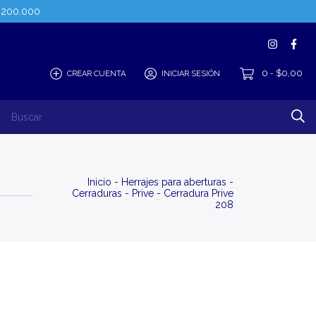
$200.000
0
$0,00
CREAR CUENTA
INICIAR SESIÓN
-
Inicio
-
Herrajes para aberturas
-
Cerraduras
-
Prive
-
Cerradura Prive
208