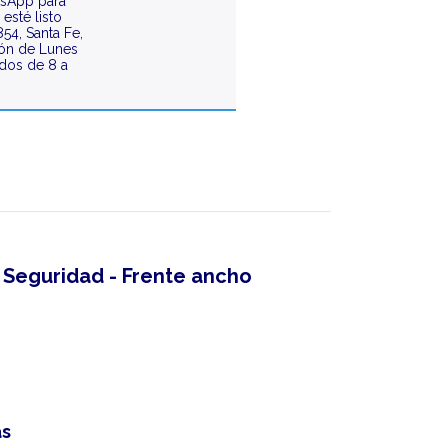
tsApp para
esté listo
854, Santa Fe,
ión de Lunes
ados de 8 a
- Seguridad - Frente ancho
as