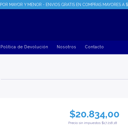
POR MAYOR Y MENOR - ENVIOS GRATIS EN COMPRAS MAYORES A 
Política de Devolución
Nosotros
Contacto
$20.834,00
Precio sin impuestos
$17.218,18