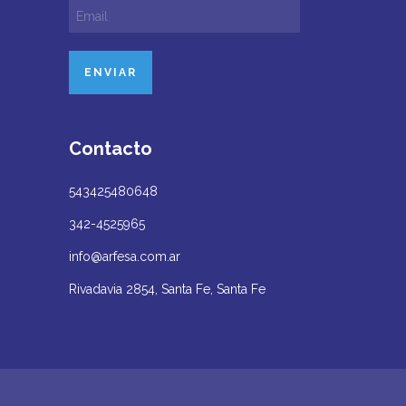
Contacto
543425480648
342-4525965
info@arfesa.com.ar
Rivadavia 2854, Santa Fe, Santa Fe