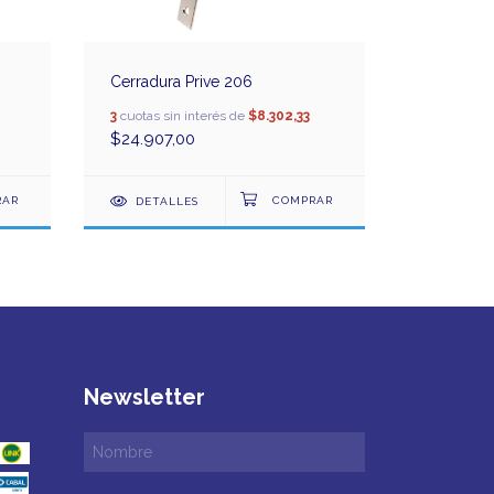
Cerradura Prive 206
Cerradura
3
cuotas sin interés de
$8.302,33
3
cuotas sin
$24.907,00
$28.290,
DETALLES
DETAL
Newsletter