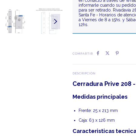
en contacto a través de Wha
informarle cuando su pedido 
para ser retirado. Rivadavia 2
Santa Fe - Horarios de atenc
a Viernes de 8 a 15hs. y Sáb
12hs.
COMPARTIR
DESCRIPCIÓN
Cerradura Prive 208 
Medidas principales
Frente: 25 x 213 mm
Caja: 63 x 126 mm
Caracteristicas tecnic