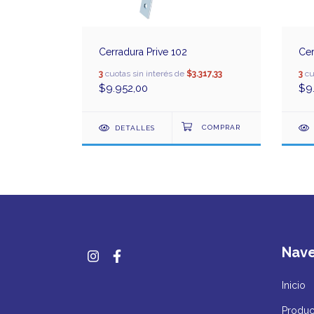
Cerradura Prive 102
Cer
.528,00
3
cuotas sin interés de
$3.317,33
3
cu
$9.952,00
$9
DETALLES
Nav
Inicio
Produc