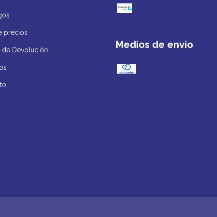
gos
e precios
Medios de envío
ca de Devolución
os
to