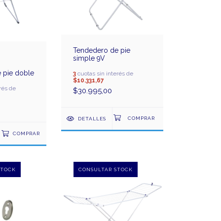
Tendedero de pie
simple 9V
 pie doble
3
cuotas sin interés de
$10.331,67
rés de
$30.995,00
DETALLES
COMPRAR