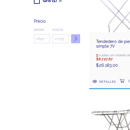
Gris (1)
Precio
DESDE
HASTA
Tendedero de pie
simple 7V
3
cuotas sin interés d
$8.727,67
$26.183,00
DETALLES