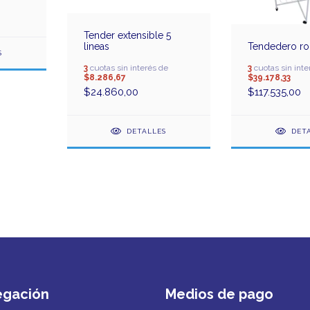
Tender extensible 5
lineas
Tendedero ro
S
3
cuotas sin interés de
3
cuotas sin inte
$8.286,67
$39.178,33
$24.860,00
$117.535,00
DETALLES
DET
egación
Medios de pago