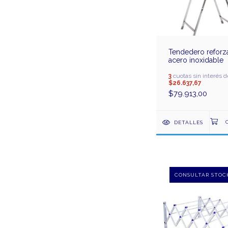
Tendedero refor
acero inoxidable
3
cuotas sin interés d
$26.637,67
$79.913,00
DETALLES