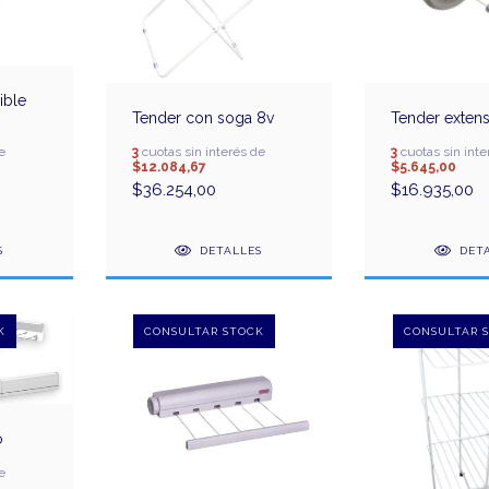
ible
Tender con soga 8v
Tender extensi
e
3
cuotas sin interés de
3
cuotas sin inte
$12.084,67
$5.645,00
$36.254,00
$16.935,00
S
DETALLES
DET
o
e