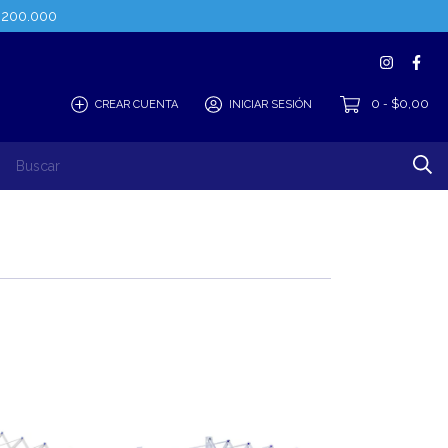
$200.000
0
$0,00
CREAR CUENTA
INICIAR SESIÓN
-