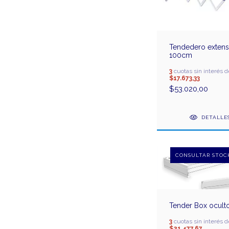
Tendedero extens
100cm
3
cuotas sin interés d
$17.673,33
$53.020,00
DETALLE
Tender Box ocult
3
cuotas sin interés d
$21.477,67