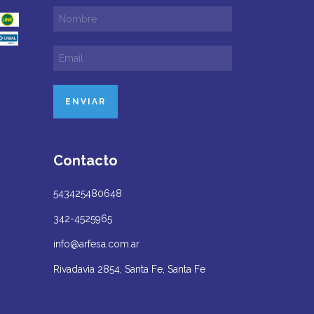
Contacto
543425480648
342-4525965
info@arfesa.com.ar
Rivadavia 2854, Santa Fe, Santa Fe