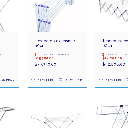
Tendedero extensible
Tendedero ex
80cm
60cm
e
3
cuotas sin interés de
3
cuotas sin inte
$15.780,00
$14.202,00
$47.340,00
$42.606,00
DETALLES
DETALLES