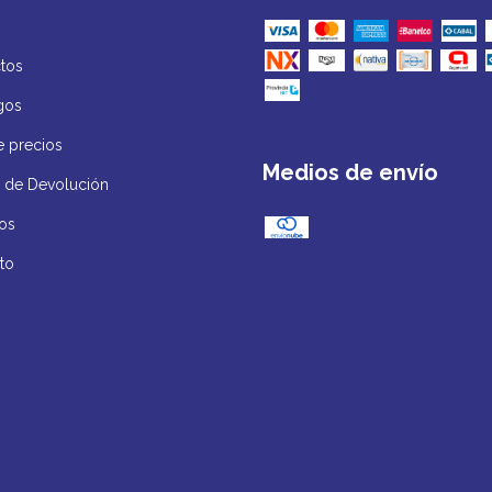
tos
gos
e precios
Medios de envío
ca de Devolución
os
to