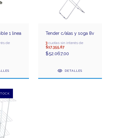
ble 1 linea
Tender c/alas y soga 8v
rés de
3
cuotas sin interés de
$17.355,67
$52.067,00
ALLES
DETALLES