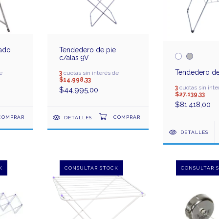
zado
Tendedero de pie
c/alas 9V
Tendedero de
e
3
cuotas sin interés de
$14.998,33
3
cuotas sin inte
$44.995,00
$27.139,33
$81.418,00
DETALLES
DETALLES