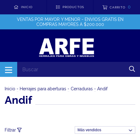
0
INICIO
PRODUCTOS
CARRITO
VENTAS POR MAYOR Y MENOR - ENVIOS GRATIS EN
COMPRAS MAYORES A $200.000
Inicio
-
Herrajes para aberturas
-
Cerraduras
-
Andif
Andif
Filtrar