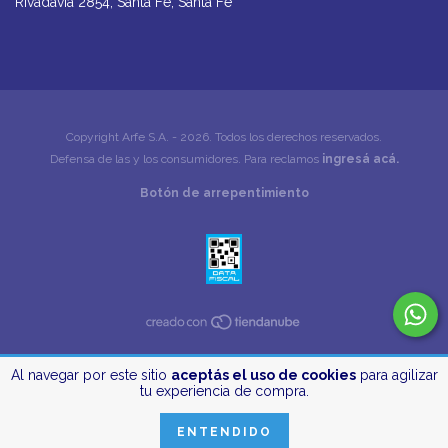
Rivadavia 2854, Santa Fe, Santa Fe
Copyright Arfe S.A. - 2026. Todos los derechos reservados.
Defensa de las y los consumidores. Para reclamos
ingresá acá.
Botón de arrepentimiento
Al navegar por este sitio
aceptás el uso de cookies
para agilizar
tu experiencia de compra.
ENTENDIDO