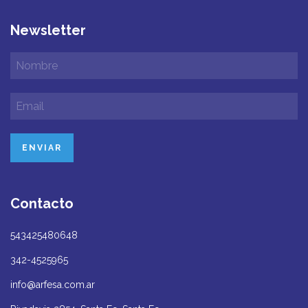
Newsletter
Contacto
543425480648
342-4525965
info@arfesa.com.ar