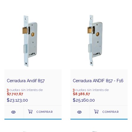
Cerradura Andif 857
Cerradura ANDIF 857 - F16
3
cuotas sin interés de
3
cuotas sin interés de
$7.707,67
$8.386,67
$23.123,00
$25.160,00