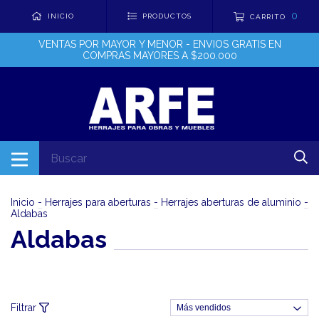
0
INICIO
PRODUCTOS
CARRITO
VENTAS POR MAYOR Y MENOR - ENVIOS GRATIS EN
COMPRAS MAYORES A $200.000
Inicio
-
Herrajes para aberturas
-
Herrajes aberturas de aluminio
-
Aldabas
Aldabas
Filtrar