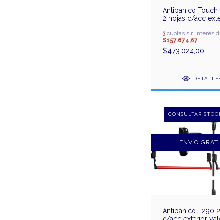
Antipanico Touch
2 hojas c/acc exte
yale
3
cuotas sin interés d
$157.674,67
$473.024,00
DETALLE
ENVÍO GRAT
Antipanico T290 2
c/acc exterior yal