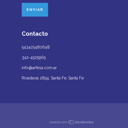
Contacto
543425480648
342-4525965
info@arfesa.com.ar
Rivadavia 2854, Santa Fe, Santa Fe