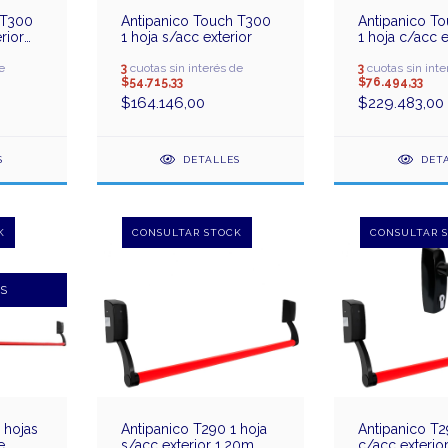
 T300
Antipanico Touch T300
Antipanico T
rior
1 hoja s/acc exterior
1 hoja c/acc e
yale
e
3
cuotas sin interés de
3
cuotas sin inte
$54.715,33
$76.494,33
$164.146,00
$229.483,00
S
DETALLES
DET
IS
 hojas
Antipanico T290 1 hoja
Antipanico T2
e
s/acc exterior 1,20m
c/acc exterior