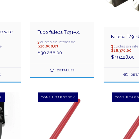
ve yale
Tubo falleba T291-01
Falleba T291
3
cuotas sin interés de
e
3
cuotas sin inte
$10.088,67
$16.376,00
$30.266,00
$49.128,00
DETALLES
S
DET