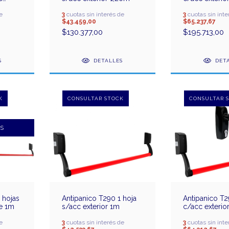
1,20m
e
3
cuotas sin interés de
3
cuotas sin inte
$43.459,00
$65.237,67
$130.377,00
$195.713,00
S
DETALLES
DET
IS
 hojas
Antipanico T290 1 hoja
Antipanico T2
le 1m
s/acc exterior 1m
c/acc exterio
e
3
cuotas sin interés de
3
cuotas sin inte