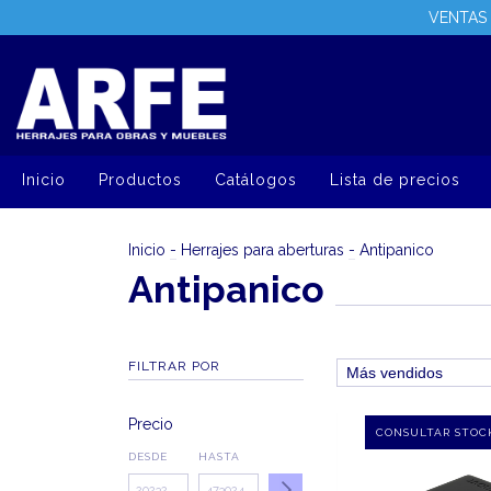
VENTAS 
Inicio
Productos
Catálogos
Lista de precios
Inicio
-
Herrajes para aberturas
-
Antipanico
Antipanico
FILTRAR POR
Precio
DESDE
HASTA