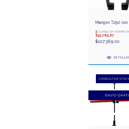
Manijon T290 (sin 
3
cuotas sin interés d
$35.789,67
$107.369,00
DETALLE
ENVÍO GRAT