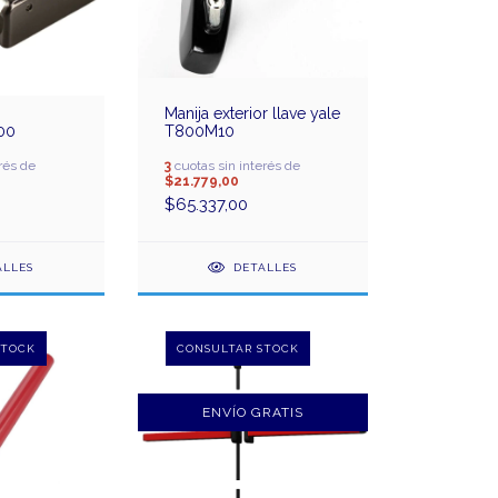
Manija exterior llave yale
-00
T800M10
rés de
3
cuotas sin interés de
$21.779,00
$65.337,00
ALLES
DETALLES
ENVÍO GRATIS