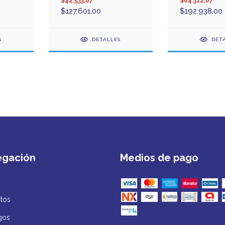
$42.533,67
$64.312,67
$127.601,00
$192.938,00
S
DETALLES
DET
egación
Medios de pago
tos
gos