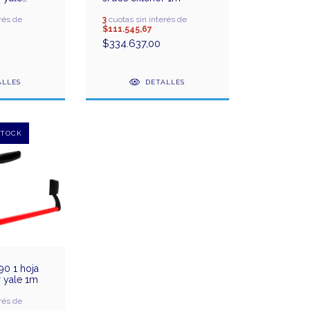
rés de
3
cuotas sin interés de
$111.545,67
$334.637,00
ALLES
DETALLES
90 1 hoja
r yale 1m
rés de