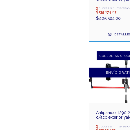
1,20m
3
cuotas sin interés d
$135.174,67
$405.524,00
DETALLE
ENVÍO GRAT
Antipanico T290 2
c/acc exterior ya
3
cuotas sin interés d