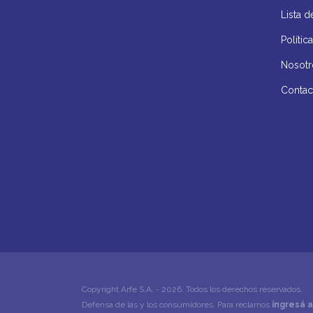
Lista d
Políti
Nosotr
Contac
Copyright Arfe S.A. - 2026. Todos los derechos reservados.
Defensa de las y los consumidores. Para reclamos
ingresá a