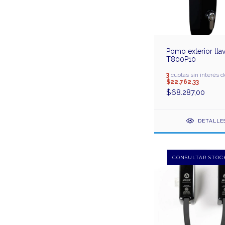
Pomo exterior lla
T800P10
3
cuotas sin interés d
$22.762,33
$68.287,00
DETALLE