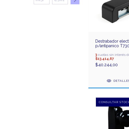
Destrabador elect
p/antipanico T73
3
cuotas sin interés d
$13.414,67
$40.244,00
DETALLE