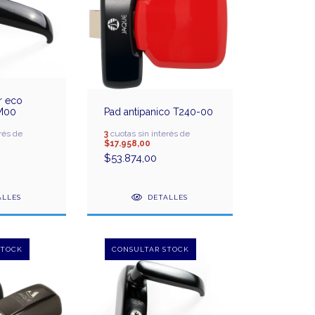
r eco
0M00
Pad antipanico T240-00
rés de
3
cuotas sin interés de
$17.958,00
$53.874,00
ALLES
DETALLES