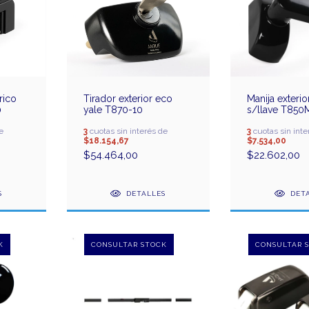
rico
Tirador exterior eco
Manija exterio
0
yale T870-10
s/llave T85
e
3
cuotas sin interés de
3
cuotas sin inte
$18.154,67
$7.534,00
$54.464,00
$22.602,00
S
DETALLES
DET