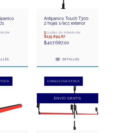
tipanico
Antipanico Touch T300
01
2 hojas s/acc exterior
rés de
3
cuotas sin interés de
$135.895,67
$407.687,00
ALLES
DETALLES
ENVÍO GRATIS