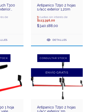
ouch T300
Antipanico T290 2 hojas
xterior
s/acc exterior 1,20m
rés de
3
cuotas sin interés de
$113.396,00
$340.188,00
ALLES
DETALLES
ENVÍO GRATIS
90 1 hoja
Antipanico T290 2 hojas
 yale
s/acc exterior 1m