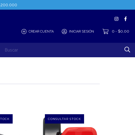
$200.000
0
$0,00
CREAR CUENTA
INICIAR SESIÓN
-