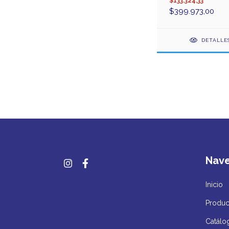
$133.324,33
$399.973,00
DETALLE
Nav
Inicio
Produc
Catálo