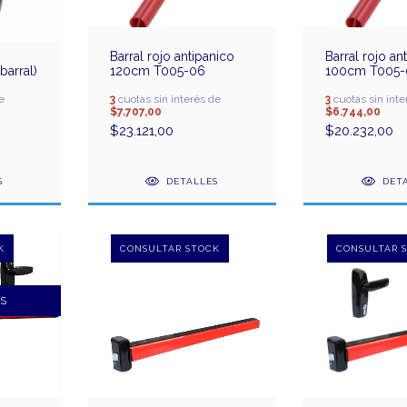
Barral rojo antipanico
Barral rojo an
barral)
120cm T005-06
100cm T005-
e
3
cuotas sin interés de
3
cuotas sin inte
$7.707,00
$6.744,00
$23.121,00
$20.232,00
S
DETALLES
DET
IS