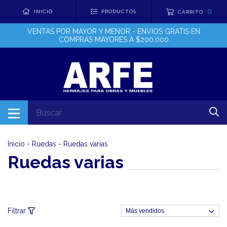
0
INICIO
PRODUCTOS
CARRITO
VENTAS POR MAYOR Y MENOR - ENVIOS GRATIS EN
COMPRAS MAYORES A $200.000
Inicio
-
Ruedas
-
Ruedas varias
Ruedas varias
Filtrar