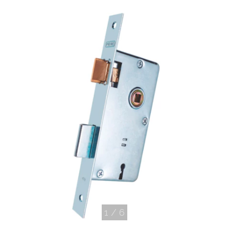
1
/
6