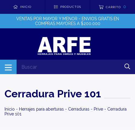
0
INICIO
PRODUCTOS
CARRITO
VENTAS POR MAYOR Y MENOR - ENVIOS GRATIS EN
COMPRAS MAYORES A $200.000
Cerradura Prive 101
Inicio
-
Herrajes para aberturas
-
Cerraduras
-
Prive
-
Cerradura
Prive 101