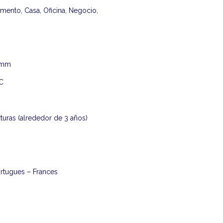
amento, Casa, Oficina, Negocio,
0mm
°C
rturas (alrededor de 3 años)
ortugues – Frances