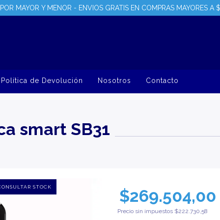
POR MAYOR Y MENOR - ENVIOS GRATIS EN COMPRAS MAYORES A 
Política de Devolución
Nosotros
Contacto
ca smart SB31
$269.504,00
Precio sin impuestos
$222.730,58