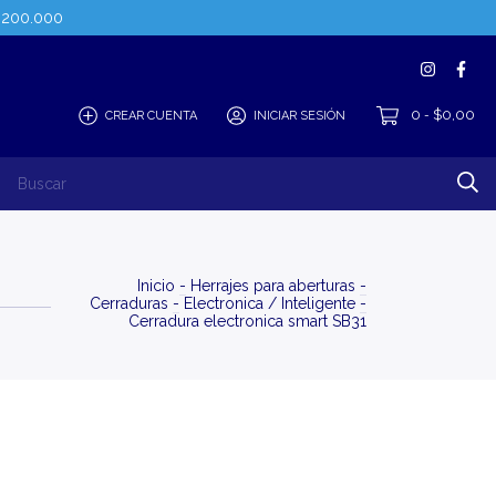
$200.000
0
$0,00
CREAR CUENTA
INICIAR SESIÓN
-
Inicio
-
Herrajes para aberturas
-
Cerraduras
-
Electronica / Inteligente
-
Cerradura electronica smart SB31