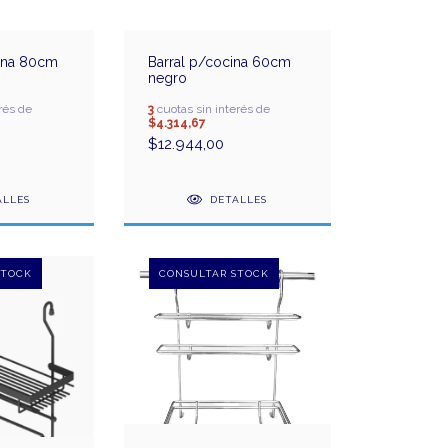
cina 80cm
Barral p/cocina 60cm
negro
rés de
3
cuotas sin interés de
$4.314,67
$12.944,00
ALLES
DETALLES