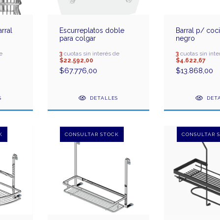
rral
Escurreplatos doble
Barral p/ co
para colgar
negro
e
3
cuotas sin interés de
3
cuotas sin inte
$22.592,00
$4.622,67
$67.776,00
$13.868,00
S
DETALLES
DET