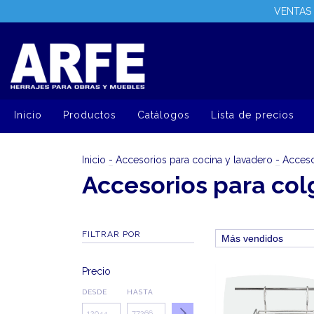
VENTAS 
Inicio
Productos
Catálogos
Lista de precios
Inicio
-
Accesorios para cocina y lavadero
-
Acceso
Accesorios para col
FILTRAR POR
Precio
DESDE
HASTA