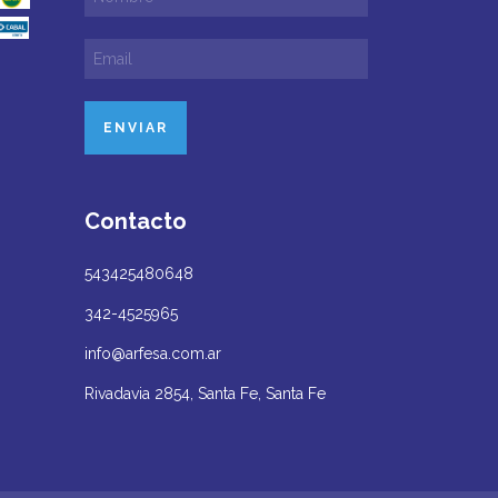
Contacto
543425480648
342-4525965
info@arfesa.com.ar
Rivadavia 2854, Santa Fe, Santa Fe