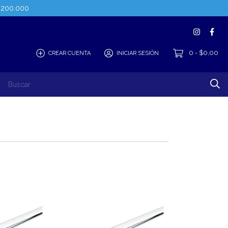
$200.000
0
$0,00
CREAR CUENTA
INICIAR SESIÓN
-