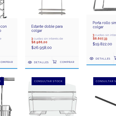
Porta rollo s
 con
Estante doble para
colgar
o
colgar
3
cuotas sin inte
$6.607,33
e
3
cuotas sin interés de
$8.986,00
$19.822,00
$26.958,00
DETALLES
DETALLES