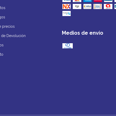
tos
gos
e precios
Medios de envío
ca de Devolución
os
to