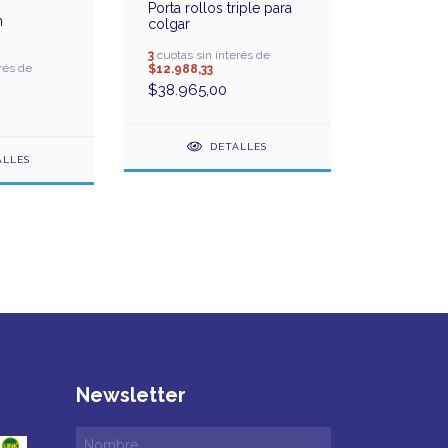
Porta rollos triple para
n
colgar
3
cuotas sin interés de
rés de
$12.988,33
$38.965,00
DETALLES
ALLES
Newsletter