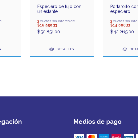
Especiero de lujo con
Portarollo co
un estante
especiero
e
3
cuotas sin interés de
3
cuotas sin inte
$16.950,33
$14.088,33
$50.851,00
$42.265,00
S
DETALLES
DET
egación
Medios de pago