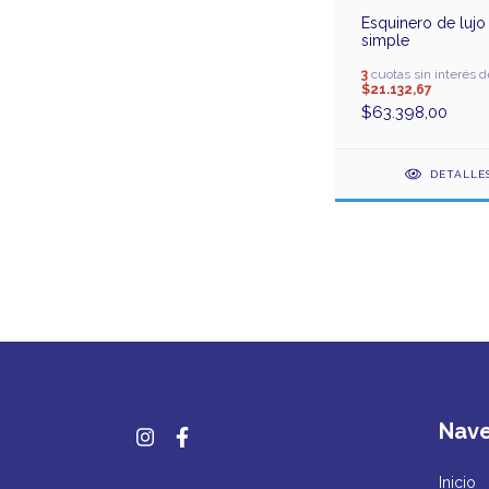
Esquinero de lujo
simple
3
cuotas sin interés d
$21.132,67
$63.398,00
DETALLE
Nav
Inicio