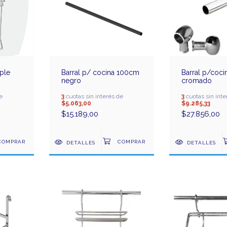
ple
Barral p/ cocina 100cm
Barral p/coc
negro
cromado
e
3
cuotas sin interés de
3
cuotas sin inte
$5.063,00
$9.285,33
$15.189,00
$27.856,00
DETALLES
DETALLES