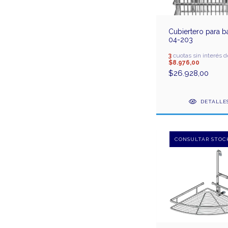
Cubiertero para ba
04-203
3
cuotas sin interés d
$8.976,00
$26.928,00
DETALLE