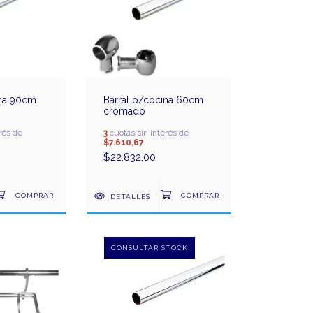
ina 90cm
Barral p/cocina 60cm
cromado
rés de
3
cuotas sin interés de
$7.610,67
$22.832,00
DETALLES