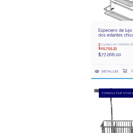
Especiero de lujo
dos estantes chic
3
cuotas sin interés d
$25.755,33
$77.266,00
DETALLES