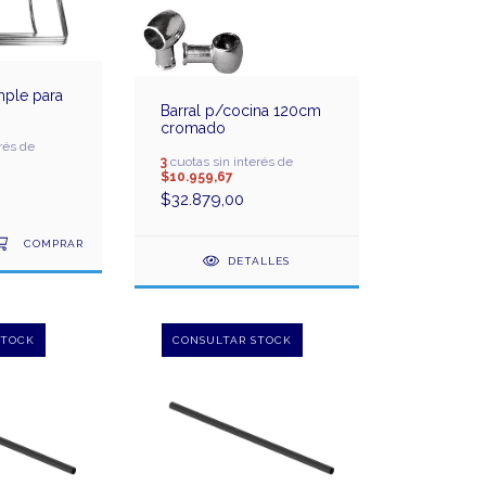
imple para
Barral p/cocina 120cm
cromado
rés de
3
cuotas sin interés de
$10.959,67
$32.879,00
DETALLES